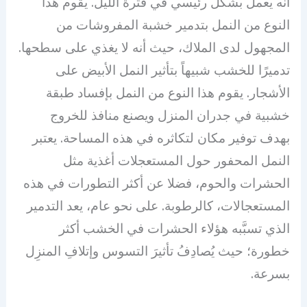
أنه يعمل بشكل رئيسي في فترة الليل. يقوم هذا
النوع من النمل بتدمير خشبة المفروشات من
المجهول لدى الملاك، حيث أنه لا يغذي على سطحها.
تدميرًا للخشب شبيهاً بتأثير النمل الأبيض على
الأشجار. يقوم هذا النوع من النمل بإفساد طبقة
خشبية في جدران المنزل ويصنع منافذ للخروج
بهدف توفير مكان لتكاثره في هذه المساحة. يعتبر
النمل المحفور حول المستعجلات أغذية مثل
الحشرات والحوم، فضلا عن أكثر التطورات في هذه
المستعجالات، كالرطوبة. على نحو عام، يعد التدمير
الذي تسبَّبه هؤلاء الحشرات في الخشب أكثر
خطورة؛ حيث يُصادِفُ تأثيرَ التسوس وإتلافِ المنزِل
بسرعة.