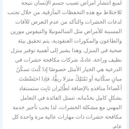
لمنع انتشار أمراض تصيب جسم الإنسان نتيجة
للاختلاط مع هذه التحفظات المأزقية. من خلال تجنب
لدغات الحشرات والتأكد من عدم التعرض للآفات
المسببة للأمراض مثل السالمونيلا والتيفوس مورين
والطاعون والمكورات العنقودية، يتم تحقيق بيئة
صحية في المنزل. وهذا يشير إلى أهمية توفير منزل
نظيف وراحة. عادةً، شركات مكافحة حشرات في
الدرعية هي الخيار الأمثل خصوصًا إذا كُنتَ تسكُنُ
مبانٍ سكّانية أو تَمْتَلِكُ منزلا ريفًِّا، فإذا اختَصِّصْتَ
أعْضاءآ منافذهِ بالإضافة لطَّائِران ثابِث ستستفاد
بشكلٍ كامِل بخدْماته. تتمثل الفائدة في التعامل
المهني مع مشكلة الحشرات، لذا يجب تأجير خدمة
مكافحة حشرات ذات مهارات عالية مرة واحدة كل
عام.