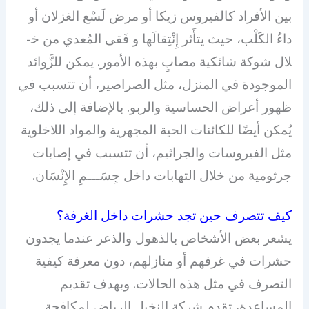
بين اﻷفراد كالفيروس زيكا أو مرض لَسْع الغزلان أو
داءُ الكَلْب، حيث يتأَثر إِنْتِقالَها و فَقى المُعدي من خ­
لال شوكة شائكية مصابٍ بهذه الأمور. يمكن للزَّوائد
الموجودة في المنزل، مثل الصراصير، أن تتسبب في
ظهور أعراض الحساسية والربو. بالإضافة إلى ذلك،
يُمكن أيضًا للكائنات الحية المجهرية والمواد اللاخلوية
مثل الفيروسات والجراثيم، أن تتسبب في إصابات
جرثومية من خلال التهابات داخل جِسَـــمِ الإِنْسَان.
كيف تتصرف حين تجد حشرات داخل الغرفة؟
يشعر بعض الأشخاص بالذهول والذعر عندما يجدون
حشرات في غرفهم أو منازلهم، دون معرفة كيفية
التصرف في مثل هذه الحالات. وبهدف تقديم
المساعدة، تقدم شركة النخيل الرياض لمكافحة