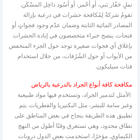
نملٍ حَفّار بَني، أو أحْمر، أو أسْود داخِل المسْكَن.
تقومُ شركةٌ لِمُكافحة حشرات في درعية بإزالة
المصادر المائية الثابتة وضمان عدّم وجود فجواتٍ أو
فتحات. ينصح خبراء متخصصون في إبادة الحشرات
بإغلاق أي فجوات صغيرة توجد حول الجزء المنخفض
من الأبواب أو حول الشُرُفات، من خلال استخدام
فتات سيليكون.
مكافحة كافة أنواع الجراد بالدرعية بالرياض
الأمثل لتدمير الجراد، وتستخدم فيها مواد طبيعية
وغير سامة للبشر، مثل البكتيريا والفطريات. يتم
تطبيق هذه الطريقة بنجاح في بعض المناطق على
نطاق محدود، وهي تستغرق وقتًا أطول من النهج
الكيماوي. مؤخرًا، استخدمت بعض الدول درونات