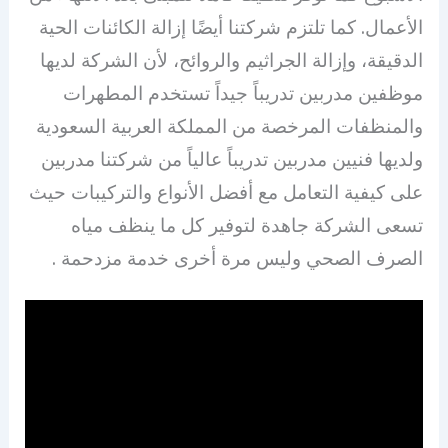
الأعمال. كما تلتزم شركتنا أيضًا إزالة الكائنات الحية
الدقيقة، وإزالة الجراثيم والروائح، لأن الشركة لديها
موظفين مدربين تدريباً جيداً تستخدم المطهرات
والمنظفات المرخصة من المملكة العربية السعودية
ولديها فنيين مدربين تدريباً عالياً من شركتنا مدربين
على كيفية التعامل مع أفضل الأنواع والتركيبات حيث
تسعى الشركة جاهدة لتوفير كل ما ينظف مياه
الصرف الصحي وليس مرة أخرى خدمة مزدحمة .