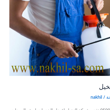
خيل
ة
/
nakhil
شركة مكافحة حشرات بحى النخيل 0500331662 تقدم شركة النخيل افضل الخدمات لرش المبيدات