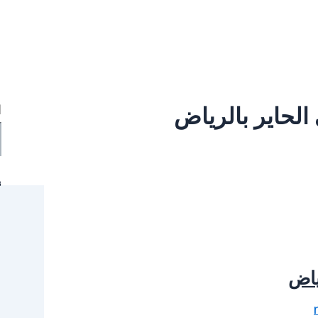
لحاير بالرياض
ا
أ
ياض